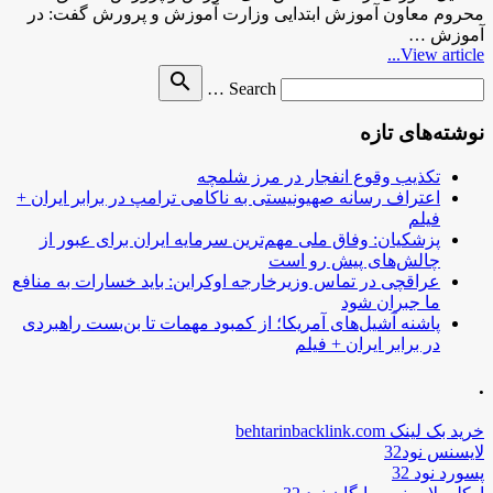
محروم معاون آموزش ابتدایی وزارت آموزش و پرورش گفت: در
آموزش …
View article...
Search
search
Search …
for
نوشته‌های تازه
تکذیب وقوع انفجار در مرز شلمچه
اعتراف رسانه صهیونیستی به ناکامی ترامپ در برابر ایران +
فیلم
پزشکیان: وفاق ملی مهم‌ترین سرمایه ایران برای عبور از
چالش‌های پیش رو است
عراقچی در تماس وزیرخارجه اوکراین: باید خسارات به منافع
ما جبران شود
پاشنه آشیل‌های آمریکا؛ از کمبود مهمات تا بن‌بست راهبردی
در برابر ایران + فیلم
.
خرید بک لینک behtarinbacklink.com
لایسنس نود32
پسورد نود 32