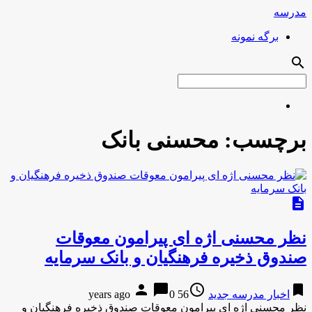
مدرسه
برگه نمونه
search
برچسب:
محسنی بانک
description
نظر محسنی اژه ای پیرامون معوقات
صندوق ذخیره فرهنگیان و بانک سرمایه
person
chat_bubble
access_time
bookmark
اخبار مدرسه جدید
56 years ago
0
نظر محسنی اژه ای پیرامون معوقات صندوق ذخیره فرهنگیان و