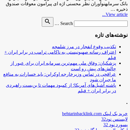
بانک سرمایهنوآوران نظر محسنی اژه ای پیرامون معوقات صندوق
ذخیره …
View article...
Search
search
Search …
for
نوشته‌های تازه
تکذیب وقوع انفجار در مرز شلمچه
اعتراف رسانه صهیونیستی به ناکامی ترامپ در برابر ایران +
فیلم
پزشکیان: وفاق ملی مهم‌ترین سرمایه ایران برای عبور از
چالش‌های پیش رو است
عراقچی در تماس وزیرخارجه اوکراین: باید خسارات به منافع
ما جبران شود
پاشنه آشیل‌های آمریکا؛ از کمبود مهمات تا بن‌بست راهبردی
در برابر ایران + فیلم
.
خرید بک لینک behtarinbacklink.com
لایسنس نود32
پسورد نود 32