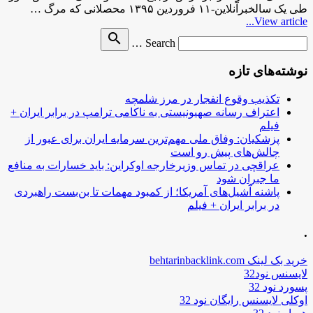
طی یک سالخبرآنلاین-۱۱ فروردین ۱۳۹۵ محصلانی که مرگ …
View article...
Search
search
Search …
for
نوشته‌های تازه
تکذیب وقوع انفجار در مرز شلمچه
اعتراف رسانه صهیونیستی به ناکامی ترامپ در برابر ایران +
فیلم
پزشکیان: وفاق ملی مهم‌ترین سرمایه ایران برای عبور از
چالش‌های پیش رو است
عراقچی در تماس وزیرخارجه اوکراین: باید خسارات به منافع
ما جبران شود
پاشنه آشیل‌های آمریکا؛ از کمبود مهمات تا بن‌بست راهبردی
در برابر ایران + فیلم
.
خرید بک لینک behtarinbacklink.com
لایسنس نود32
پسورد نود 32
اوکلی لایسنس رایگان نود 32