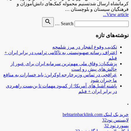
کرمانشاه ارسال شدتسنیم محموله کمک‌های دانش‌آموزان و
فرهنگیان سیستان و بلوچستان …
View article...
Search
search
Search …
for
نوشته‌های تازه
تکذیب وقوع انفجار در مرز شلمچه
اعتراف رسانه صهیونیستی به ناکامی ترامپ در برابر ایران +
فیلم
پزشکیان: وفاق ملی مهم‌ترین سرمایه ایران برای عبور از
چالش‌های پیش رو است
عراقچی در تماس وزیرخارجه اوکراین: باید خسارات به منافع
ما جبران شود
پاشنه آشیل‌های آمریکا؛ از کمبود مهمات تا بن‌بست راهبردی
در برابر ایران + فیلم
.
خرید بک لینک behtarinbacklink.com
لایسنس نود32
پسورد نود 32