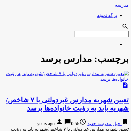
مدرسه
برگه نمونه
search
برچسب:
مدارس برسد
description
تعیین شهریه مدارس غیردولتی با ۷ شاخص/
شهریه باید به رؤیت خانواده‌ها برسد
person
chat_bubble
access_time
bookmark
اخبار مدرسه جدید
56 years ago
0
تعیین شهریه مدارس غیردولتی با ۷ شاخص/شهریه باید به رؤیت