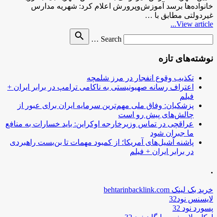
خانواده‌ها برسد آموزش‌وپرورش اعلام کرد: شهریه مدارس
غیردولتی مطابق با …
View article...
Search
search
Search …
for
نوشته‌های تازه
تکذیب وقوع انفجار در مرز شلمچه
اعتراف رسانه صهیونیستی به ناکامی ترامپ در برابر ایران +
فیلم
پزشکیان: وفاق ملی مهم‌ترین سرمایه ایران برای عبور از
چالش‌های پیش رو است
عراقچی در تماس وزیرخارجه اوکراین: باید خسارات به منافع
ما جبران شود
پاشنه آشیل‌های آمریکا؛ از کمبود مهمات تا بن‌بست راهبردی
در برابر ایران + فیلم
.
خرید بک لینک behtarinbacklink.com
لایسنس نود32
پسورد نود 32