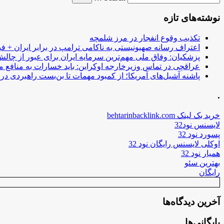
نوشته‌های تازه
تکذیب وقوع انفجار در مرز شلمچه
اعتراف رسانه صهیونیستی به ناکامی ترامپ در برابر ایران + فی
پزشکیان: وفاق ملی مهم‌ترین سرمایه ایران برای عبور از چا
عراقچی در تماس وزیرخارجه اوکراین: باید خسارات به منافع م
پاشنه آشیل‌های آمریکا؛ از کمبود مهمات تا بن‌بست راهبردی در ب
.
خرید بک لینک behtarinbacklink.com
لایسنس نود32
پسورد نود 32
اوکلی لایسنس رایگان نود 32
همیار نود 32
بهترین سئو
رایگان
آخرین دیدگاه‌ها
بایگانی‌ها