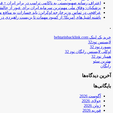
اعتراف رسانه صهیونیستی به ناکامی ترامپ در برابر ایران + فی
پزشکیان: وفاق ملی مهم‌ترین سرمایه ایران برای عبور از چا
عراقچی در تماس وزیرخارجه اوکراین: باید خسارات به منافع م
پاشنه آشیل‌های آمریکا؛ از کمبود مهمات تا بن‌بست راهبردی در ب
.
خرید بک لینک behtarinbacklink.com
لایسنس نود32
پسورد نود 32
اوکلی لایسنس رایگان نود 32
همیار نود 32
بهترین سئو
رایگان
آخرین دیدگاه‌ها
بایگانی‌ها
آگوست 2026
جولای 2026
ژوئن 2026
فوریه 2026