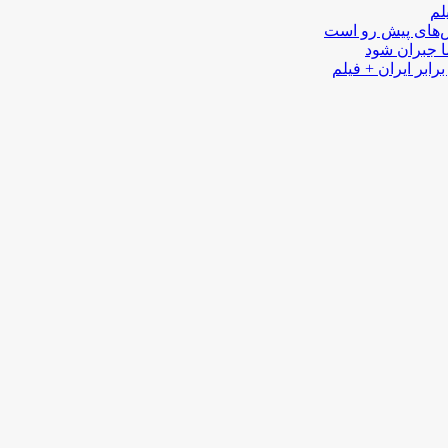
لم
لش‌های پیش رو است
ا جبران شود
رابر ایران + فیلم