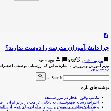
description
چرا دانش‌آموزان مدرسه را دوست ندارند؟
person
chat_bubble
access_time
bookmark
مدرسه دانش
56 years ago
0
وزیر آموزش و پرورش با اشاره به این که ارزشیابی توصیفی اضطراب ر
View article...
Search
search
Search …
for
نوشته‌های تازه
تکذیب وقوع انفجار در مرز شلمچه
اعتراف رسانه صهیونیستی به ناکامی ترامپ در برابر ایران + فی
پزشکیان: وفاق ملی مهم‌ترین سرمایه ایران برای عبور از چا