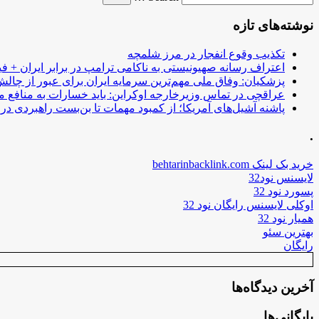
نوشته‌های تازه
تکذیب وقوع انفجار در مرز شلمچه
اعتراف رسانه صهیونیستی به ناکامی ترامپ در برابر ایران + فی
پزشکیان: وفاق ملی مهم‌ترین سرمایه ایران برای عبور از چا
عراقچی در تماس وزیرخارجه اوکراین: باید خسارات به منافع م
پاشنه آشیل‌های آمریکا؛ از کمبود مهمات تا بن‌بست راهبردی در ب
.
خرید بک لینک behtarinbacklink.com
لایسنس نود32
پسورد نود 32
اوکلی لایسنس رایگان نود 32
همیار نود 32
بهترین سئو
رایگان
آخرین دیدگاه‌ها
بایگانی‌ها