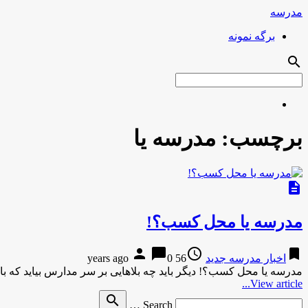
مدرسه
برگه نمونه
search
برچسب:
مدرسه یا
description
مدرسه یا محل کسب؟!
person
chat_bubble
access_time
bookmark
اخبار مدرسه جدید
56 years ago
0
مدرسه یا محل کسب؟! دیگر باید چه بلاهایی بر سر مدارس بیاید که ب
View article...
Search
search
Search …
for