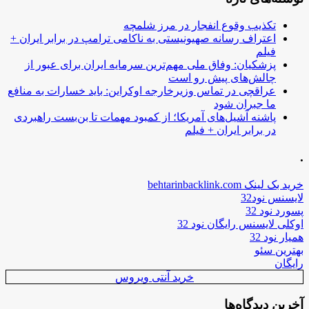
تکذیب وقوع انفجار در مرز شلمچه
اعتراف رسانه صهیونیستی به ناکامی ترامپ در برابر ایران +
فیلم
پزشکیان: وفاق ملی مهم‌ترین سرمایه ایران برای عبور از
چالش‌های پیش رو است
عراقچی در تماس وزیرخارجه اوکراین: باید خسارات به منافع
ما جبران شود
پاشنه آشیل‌های آمریکا؛ از کمبود مهمات تا بن‌بست راهبردی
در برابر ایران + فیلم
.
خرید بک لینک behtarinbacklink.com
لایسنس نود32
پسورد نود 32
اوکلی لایسنس رایگان نود 32
همیار نود 32
بهترین سئو
رایگان
خرید آنتی ویروس
آخرین دیدگاه‌ها