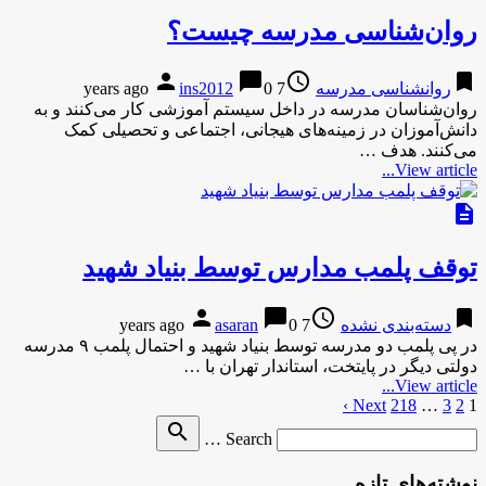
روان‌شناسی مدرسه چیست؟
person
chat_bubble
access_time
bookmark
روانشناسی مدرسه
7 years ago
0
ins2012
روان‌شناسان مدرسه در داخل سیستم آموزشی کار می‌کنند و به
دانش‌آموزان در زمینه‌های هیجانی، اجتماعی و تحصیلی کمک
می‌کنند. هدف …
View article...
description
توقف پلمب مدارس توسط بنیاد شهید
person
chat_bubble
access_time
bookmark
دسته‌بندی نشده
7 years ago
0
asaran
در پی پلمب دو مدرسه توسط بنیاد شهید و احتمال پلمب ۹ مدرسه
دولتی دیگر در پایتخت، استاندار تهران با …
View article...
1
2
3
…
218
صفحه‌بندی
Next ›
Search
search
نوشته‌ها
Search …
for
نوشته‌های تازه