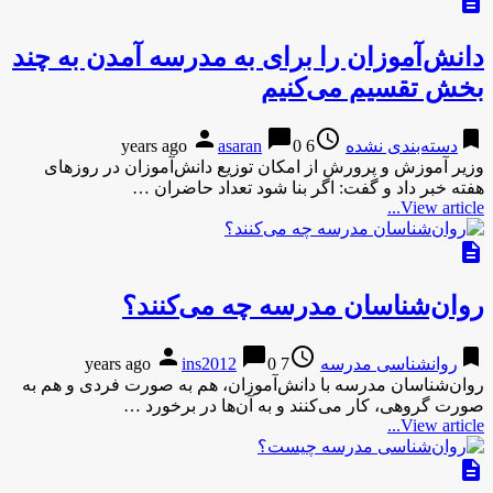
description
دانش‌آموزان را برای به مدرسه آمدن به چند
بخش تقسیم می‌کنیم
person
chat_bubble
access_time
bookmark
دسته‌بندی نشده
6 years ago
0
asaran
وزیر آموزش و پرورش از امکان توزیع دانش‌آموزان در روزهای
هفته خبر داد و گفت: اگر بنا شود تعداد حاضران …
View article...
description
روان‌شناسان مدرسه چه می‌کنند؟
person
chat_bubble
access_time
bookmark
روانشناسی مدرسه
7 years ago
0
ins2012
روان‌شناسان مدرسه با دانش‌آموزان، هم به صورت فردی و هم به
صورت گروهی، کار می‌کنند و به آن‌ها در برخورد …
View article...
description