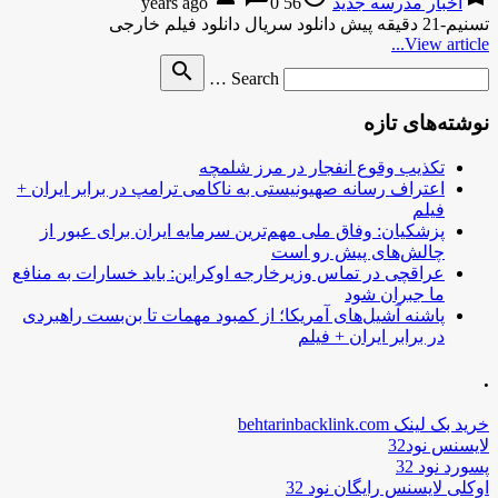
اخبار مدرسه جدید
56 years ago
0
تسنیم-21 دقیقه پیش دانلود سریال دانلود فیلم خارجی
View article...
Search
search
Search …
for
نوشته‌های تازه
تکذیب وقوع انفجار در مرز شلمچه
اعتراف رسانه صهیونیستی به ناکامی ترامپ در برابر ایران +
فیلم
پزشکیان: وفاق ملی مهم‌ترین سرمایه ایران برای عبور از
چالش‌های پیش رو است
عراقچی در تماس وزیرخارجه اوکراین: باید خسارات به منافع
ما جبران شود
پاشنه آشیل‌های آمریکا؛ از کمبود مهمات تا بن‌بست راهبردی
در برابر ایران + فیلم
.
خرید بک لینک behtarinbacklink.com
لایسنس نود32
پسورد نود 32
اوکلی لایسنس رایگان نود 32