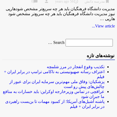
chat_bubble
person
access_time
bookmark
مدرسه دانش
56 years ago
0
مدیریت دانشگاه فرهنگیان باید هر چه سریع‌تر مشخص شودهارپی
نیوز مدیریت دانشگاه فرهنگیان باید هر چه سریع‌تر مشخص شود
هارپی …
View article...
Search
Search …
for
نوشته‌های تازه
تکذیب وقوع انفجار در مرز شلمچه
اعتراف رسانه صهیونیستی به ناکامی ترامپ در برابر ایران +
فیلم
پزشکیان: وفاق ملی مهم‌ترین سرمایه ایران برای عبور از
چالش‌های پیش رو است
عراقچی در تماس وزیرخارجه اوکراین: باید خسارات به منافع
ما جبران شود
پاشنه آشیل‌های آمریکا؛ از کمبود مهمات تا بن‌بست راهبردی
در برابر ایران + فیلم