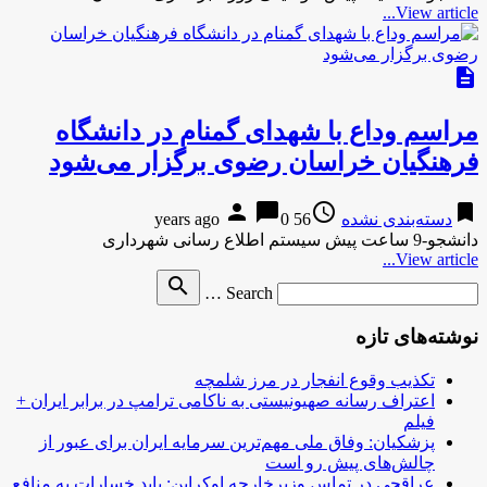
View article...
description
مراسم وداع با شهدای گمنام در دانشگاه
فرهنگیان خراسان رضوی برگزار می‌شود
person
chat_bubble
access_time
bookmark
دسته‌بندی نشده
56 years ago
0
دانشجو-9 ساعت پیش سیستم اطلاع رسانی شهرداری
View article...
Search
search
Search …
for
نوشته‌های تازه
تکذیب وقوع انفجار در مرز شلمچه
اعتراف رسانه صهیونیستی به ناکامی ترامپ در برابر ایران +
فیلم
پزشکیان: وفاق ملی مهم‌ترین سرمایه ایران برای عبور از
چالش‌های پیش رو است
عراقچی در تماس وزیرخارجه اوکراین: باید خسارات به منافع