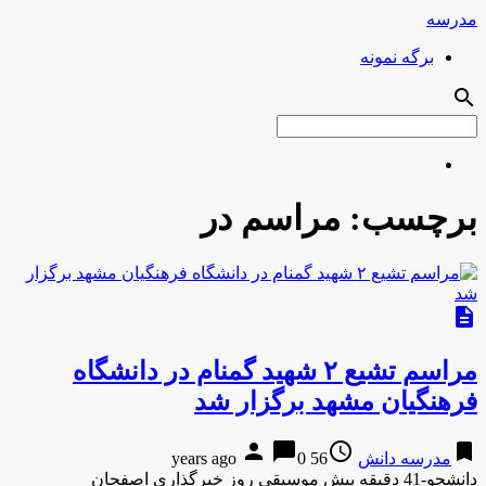
مدرسه
برگه نمونه
search
برچسب:
مراسم در
description
مراسم تشیع ۲ شهید گمنام در دانشگاه
فرهنگیان مشهد برگزار شد
person
chat_bubble
access_time
bookmark
مدرسه دانش
56 years ago
0
دانشجو-41 دقیقه پیش موسیقی روز خبرگذاری اصفحان