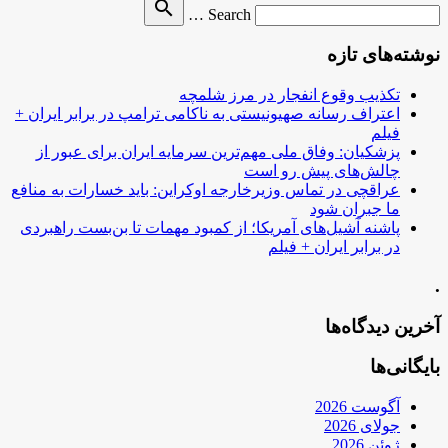
Search
search
Search …
for
نوشته‌های تازه
تکذیب وقوع انفجار در مرز شلمچه
اعتراف رسانه صهیونیستی به ناکامی ترامپ در برابر ایران +
فیلم
پزشکیان: وفاق ملی مهم‌ترین سرمایه ایران برای عبور از
چالش‌های پیش رو است
عراقچی در تماس وزیرخارجه اوکراین: باید خسارات به منافع
ما جبران شود
پاشنه آشیل‌های آمریکا؛ از کمبود مهمات تا بن‌بست راهبردی
در برابر ایران + فیلم
.
آخرین دیدگاه‌ها
بایگانی‌ها
آگوست 2026
جولای 2026
ژوئن 2026