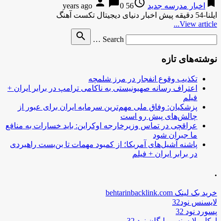
person
chat_bubble
access_time
bookmark
اخبار مدرسه جدید
56 years ago
0
ایلنا-54 دقیقه پیش اخبار دنیای دیجیتال تکست آهنگ
View article...
Search
search
Search …
for
نوشته‌های تازه
تکذیب وقوع انفجار در مرز شلمچه
اعتراف رسانه صهیونیستی به ناکامی ترامپ در برابر ایران +
فیلم
پزشکیان: وفاق ملی مهم‌ترین سرمایه ایران برای عبور از
چالش‌های پیش رو است
عراقچی در تماس وزیرخارجه اوکراین: باید خسارات به منافع
ما جبران شود
پاشنه آشیل‌های آمریکا؛ از کمبود مهمات تا بن‌بست راهبردی
در برابر ایران + فیلم
.
خرید بک لینک behtarinbacklink.com
لایسنس نود32
پسورد نود 32
اوکلی لایسنس رایگان نود 32