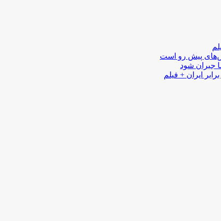
لم
لش‌های پیش رو است
ا جبران شود
رابر ایران + فیلم