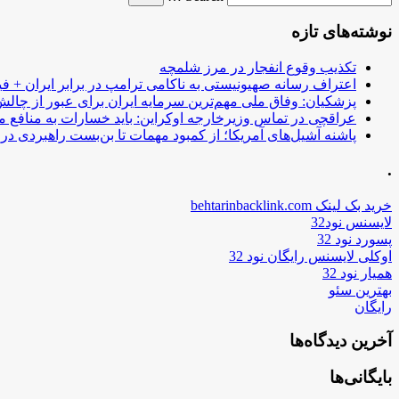
نوشته‌های تازه
تکذیب وقوع انفجار در مرز شلمچه
اعتراف رسانه صهیونیستی به ناکامی ترامپ در برابر ایران + فی
پزشکیان: وفاق ملی مهم‌ترین سرمایه ایران برای عبور از چا
عراقچی در تماس وزیرخارجه اوکراین: باید خسارات به منافع م
پاشنه آشیل‌های آمریکا؛ از کمبود مهمات تا بن‌بست راهبردی در ب
.
خرید بک لینک behtarinbacklink.com
لایسنس نود32
پسورد نود 32
اوکلی لایسنس رایگان نود 32
همیار نود 32
بهترین سئو
رایگان
آخرین دیدگاه‌ها
بایگانی‌ها