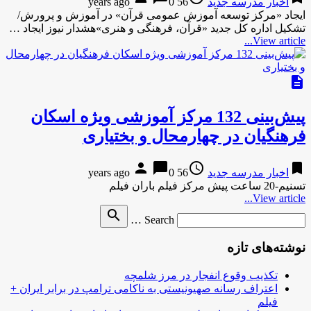
اخبار مدرسه جدید
56 years ago
0
ایجاد «مرکز توسعه آموزش عمومی قرآن» در آموزش و پرورش/
تشکیل اداره کل جدید «قرآن، فرهنگی و هنری»هشدار نیوز ایجاد …
View article...
description
پیش‌بینی 132 مرکز آموزشی ویژه اسکان
فرهنگیان در چهارمحال و بختیاری
person
chat_bubble
access_time
bookmark
اخبار مدرسه جدید
56 years ago
0
تسنیم-20 ساعت پیش مرکز فیلم باران فیلم
View article...
Search
search
Search …
for
نوشته‌های تازه
تکذیب وقوع انفجار در مرز شلمچه
اعتراف رسانه صهیونیستی به ناکامی ترامپ در برابر ایران +
فیلم