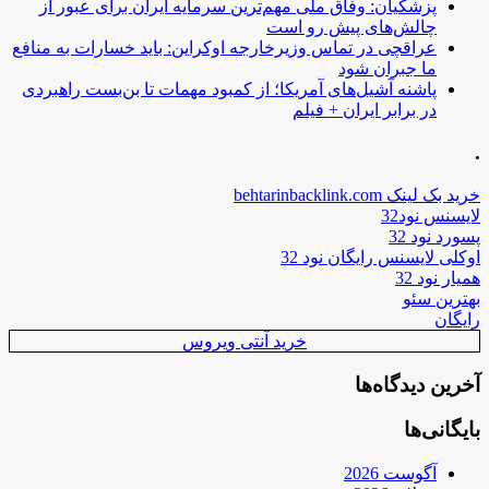
پزشکیان: وفاق ملی مهم‌ترین سرمایه ایران برای عبور از
چالش‌های پیش رو است
عراقچی در تماس وزیرخارجه اوکراین: باید خسارات به منافع
ما جبران شود
پاشنه آشیل‌های آمریکا؛ از کمبود مهمات تا بن‌بست راهبردی
در برابر ایران + فیلم
.
خرید بک لینک behtarinbacklink.com
لایسنس نود32
پسورد نود 32
اوکلی لایسنس رایگان نود 32
همیار نود 32
بهترین سئو
رایگان
خرید آنتی ویروس
آخرین دیدگاه‌ها
بایگانی‌ها
آگوست 2026