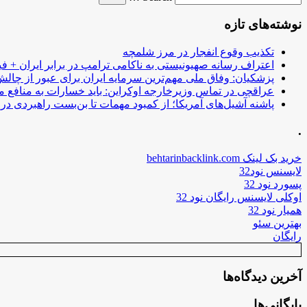
نوشته‌های تازه
تکذیب وقوع انفجار در مرز شلمچه
اعتراف رسانه صهیونیستی به ناکامی ترامپ در برابر ایران + فی
پزشکیان: وفاق ملی مهم‌ترین سرمایه ایران برای عبور از چا
عراقچی در تماس وزیرخارجه اوکراین: باید خسارات به منافع م
پاشنه آشیل‌های آمریکا؛ از کمبود مهمات تا بن‌بست راهبردی در ب
.
خرید بک لینک behtarinbacklink.com
لایسنس نود32
پسورد نود 32
اوکلی لایسنس رایگان نود 32
همیار نود 32
بهترین سئو
رایگان
آخرین دیدگاه‌ها
بایگانی‌ها