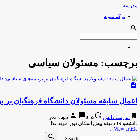
مدرسه
برگه نمونه
search
برچسب:
مسئولان سیاسی
description
اعمال سلیقه مسئولان دانشگاه فرهنگیان بر بر
person
chat_bubble
access_time
bookmark
مدرسه دانش
56 years ago
0
دانشجو-19 دقیقه پیش اسکای نیوز خرید غذا
View article...
Search
search
Search …
for