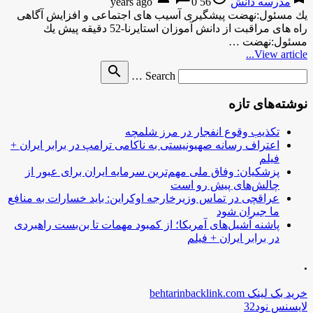
مدرسه دانش
56 years ago
0
یك مسئول:نهضت پیشگیری آسیب های اجتماعی و افزایش آگاهی
راه های مراقبت از دانش آموزان استایرنا-52 دقیقه پیش یك
مسئول:نهضت …
View article...
Search
search
Search …
for
نوشته‌های تازه
تکذیب وقوع انفجار در مرز شلمچه
اعتراف رسانه صهیونیستی به ناکامی ترامپ در برابر ایران +
فیلم
پزشکیان: وفاق ملی مهم‌ترین سرمایه ایران برای عبور از
چالش‌های پیش رو است
عراقچی در تماس وزیرخارجه اوکراین: باید خسارات به منافع
ما جبران شود
پاشنه آشیل‌های آمریکا؛ از کمبود مهمات تا بن‌بست راهبردی
در برابر ایران + فیلم
.
خرید بک لینک behtarinbacklink.com
لایسنس نود32