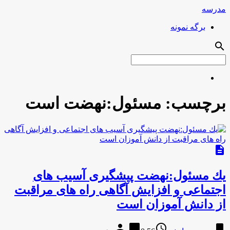
مدرسه
برگه نمونه
search
برچسب:
مسئول:نهضت است
description
یك مسئول:نهضت پیشگیری آسیب های
اجتماعی و افزایش آگاهی راه های مراقبت
از دانش آموزان است
person
chat_bubble
access_time
bookmark