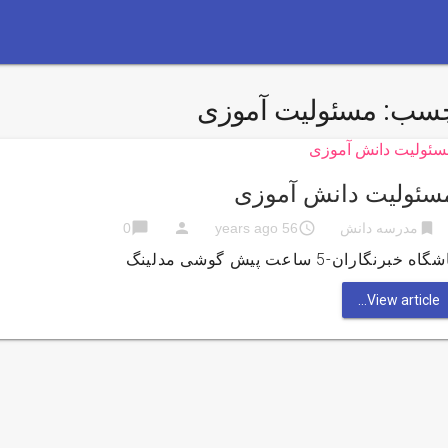
چسب:
مسئولیت آموزی
سئولیت دانش آموزی
chat_bubble
person
access_time
bookmark
مدرسه دانش
56 years ago
0
گاه خبرنگاران-5 ساعت پیش گوشی مدلینگ
View article...