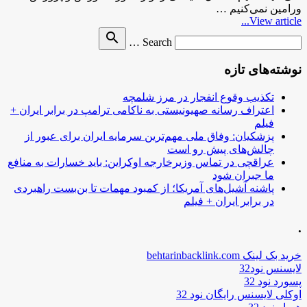
ورامین نمی‌کنیم …
View article...
Search
search
Search …
for
نوشته‌های تازه
تکذیب وقوع انفجار در مرز شلمچه
اعتراف رسانه صهیونیستی به ناکامی ترامپ در برابر ایران +
فیلم
پزشکیان: وفاق ملی مهم‌ترین سرمایه ایران برای عبور از
چالش‌های پیش رو است
عراقچی در تماس وزیرخارجه اوکراین: باید خسارات به منافع
ما جبران شود
پاشنه آشیل‌های آمریکا؛ از کمبود مهمات تا بن‌بست راهبردی
در برابر ایران + فیلم
.
خرید بک لینک behtarinbacklink.com
لایسنس نود32
پسورد نود 32
اوکلی لایسنس رایگان نود 32