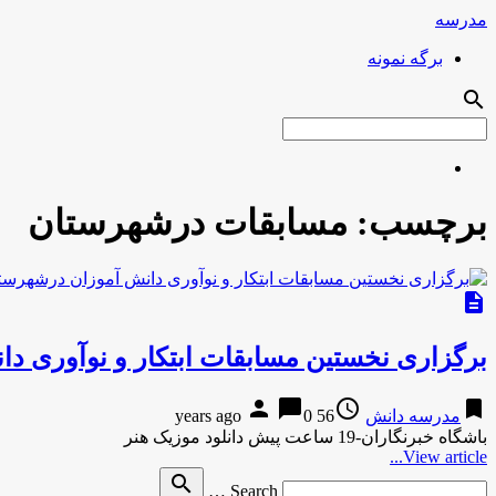
مدرسه
برگه نمونه
search
برچسب:
مسابقات درشهرستان
description
برگزاری نخستین مسابقات ابتکار و نوآوری دا
person
chat_bubble
access_time
bookmark
مدرسه دانش
56 years ago
0
باشگاه خبرنگاران-19 ساعت پیش دانلود موزیک هنر
View article...
Search
search
Search …
for