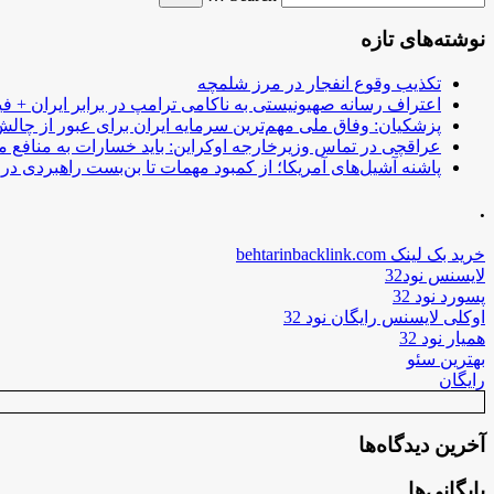
نوشته‌های تازه
تکذیب وقوع انفجار در مرز شلمچه
اعتراف رسانه صهیونیستی به ناکامی ترامپ در برابر ایران + فی
پزشکیان: وفاق ملی مهم‌ترین سرمایه ایران برای عبور از چا
عراقچی در تماس وزیرخارجه اوکراین: باید خسارات به منافع م
پاشنه آشیل‌های آمریکا؛ از کمبود مهمات تا بن‌بست راهبردی در ب
.
خرید بک لینک behtarinbacklink.com
لایسنس نود32
پسورد نود 32
اوکلی لایسنس رایگان نود 32
همیار نود 32
بهترین سئو
رایگان
آخرین دیدگاه‌ها
بایگانی‌ها