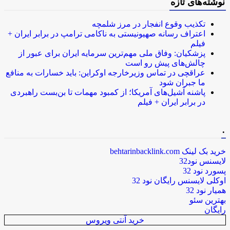
نوشته‌های تازه
تکذیب وقوع انفجار در مرز شلمچه
اعتراف رسانه صهیونیستی به ناکامی ترامپ در برابر ایران +
فیلم
پزشکیان: وفاق ملی مهم‌ترین سرمایه ایران برای عبور از
چالش‌های پیش رو است
عراقچی در تماس وزیرخارجه اوکراین: باید خسارات به منافع
ما جبران شود
پاشنه آشیل‌های آمریکا؛ از کمبود مهمات تا بن‌بست راهبردی
در برابر ایران + فیلم
.
خرید بک لینک behtarinbacklink.com
لایسنس نود32
پسورد نود 32
اوکلی لایسنس رایگان نود 32
همیار نود 32
بهترین سئو
رایگان
خرید آنتی ویروس