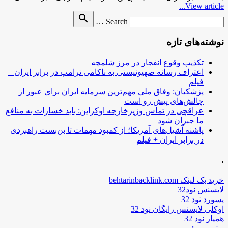
View article...
Search
search
Search …
for
نوشته‌های تازه
تکذیب وقوع انفجار در مرز شلمچه
اعتراف رسانه صهیونیستی به ناکامی ترامپ در برابر ایران +
فیلم
پزشکیان: وفاق ملی مهم‌ترین سرمایه ایران برای عبور از
چالش‌های پیش رو است
عراقچی در تماس وزیرخارجه اوکراین: باید خسارات به منافع
ما جبران شود
پاشنه آشیل‌های آمریکا؛ از کمبود مهمات تا بن‌بست راهبردی
در برابر ایران + فیلم
.
خرید بک لینک behtarinbacklink.com
لایسنس نود32
پسورد نود 32
اوکلی لایسنس رایگان نود 32
همیار نود 32