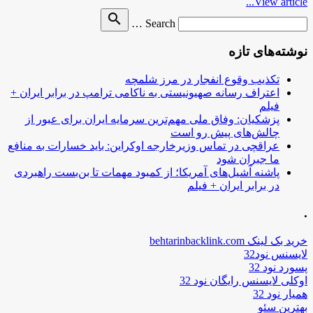
View article...
Search
search
Search …
for
نوشته‌های تازه
تکذیب وقوع انفجار در مرز شلمچه
اعتراف رسانه صهیونیستی به ناکامی ترامپ در برابر ایران +
فیلم
پزشکیان: وفاق ملی مهم‌ترین سرمایه ایران برای عبور از
چالش‌های پیش رو است
عراقچی در تماس وزیرخارجه اوکراین: باید خسارات به منافع
ما جبران شود
پاشنه آشیل‌های آمریکا؛ از کمبود مهمات تا بن‌بست راهبردی
در برابر ایران + فیلم
.
خرید بک لینک behtarinbacklink.com
لایسنس نود32
پسورد نود 32
اوکلی لایسنس رایگان نود 32
همیار نود 32
بهترین سئو