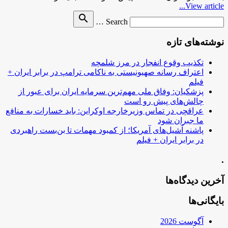
View article...
Search
search
Search …
for
نوشته‌های تازه
تکذیب وقوع انفجار در مرز شلمچه
اعتراف رسانه صهیونیستی به ناکامی ترامپ در برابر ایران +
فیلم
پزشکیان: وفاق ملی مهم‌ترین سرمایه ایران برای عبور از
چالش‌های پیش رو است
عراقچی در تماس وزیرخارجه اوکراین: باید خسارات به منافع
ما جبران شود
پاشنه آشیل‌های آمریکا؛ از کمبود مهمات تا بن‌بست راهبردی
در برابر ایران + فیلم
.
آخرین دیدگاه‌ها
بایگانی‌ها
آگوست 2026