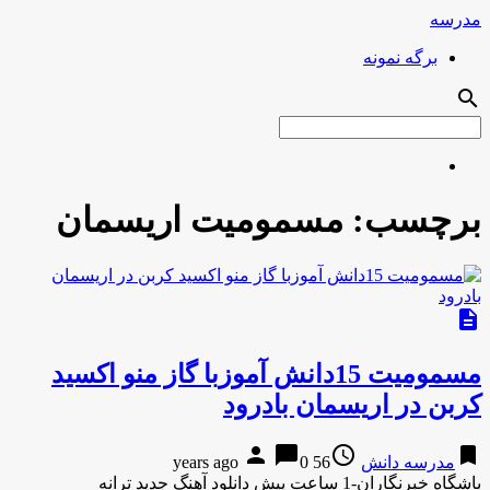
مدرسه
برگه نمونه
search
برچسب:
مسمومیت اریسمان
description
مسمومیت 15دانش آموزبا گاز منو اکسید
کربن در اریسمان بادرود
person
chat_bubble
access_time
bookmark
مدرسه دانش
56 years ago
0
باشگاه خبرنگاران-1 ساعت پیش دانلود آهنگ جدید ترانه