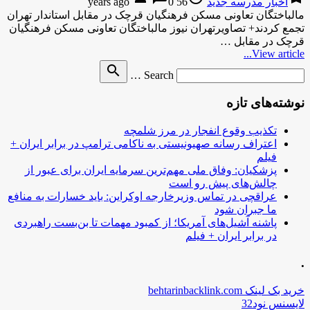
اخبار مدرسه جدید
56 years ago
0
مالباختگان تعاونی مسکن فرهنگیان قرچک در مقابل استاندار تهران
تجمع کردند+ تصاویرتهران نیوز مالباختگان تعاونی مسکن فرهنگیان
قرچک در مقابل …
View article...
Search
search
Search …
for
نوشته‌های تازه
تکذیب وقوع انفجار در مرز شلمچه
اعتراف رسانه صهیونیستی به ناکامی ترامپ در برابر ایران +
فیلم
پزشکیان: وفاق ملی مهم‌ترین سرمایه ایران برای عبور از
چالش‌های پیش رو است
عراقچی در تماس وزیرخارجه اوکراین: باید خسارات به منافع
ما جبران شود
پاشنه آشیل‌های آمریکا؛ از کمبود مهمات تا بن‌بست راهبردی
در برابر ایران + فیلم
.
خرید بک لینک behtarinbacklink.com
لایسنس نود32