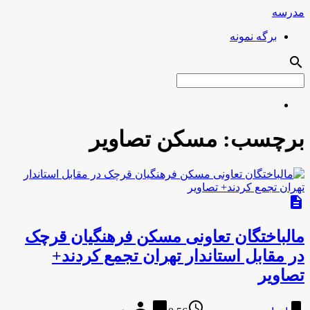
مدرسه
برگه نمونه
search
برچسب:
مسکن تصاویر
description
مالباختگان تعاونی مسکن فرهنگیان قرچک
در مقابل استاندار تهران تجمع کردند+
تصاویر
person
chat_bubble
access_time
bookmark