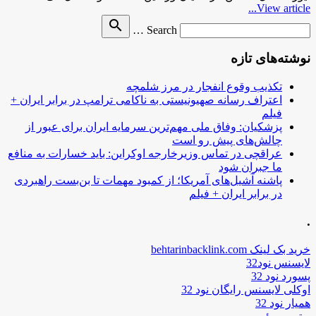
View article...
Search
search
Search …
for
نوشته‌های تازه
تکذیب وقوع انفجار در مرز شلمچه
اعتراف رسانه صهیونیستی به ناکامی ترامپ در برابر ایران +
فیلم
پزشکیان: وفاق ملی مهم‌ترین سرمایه ایران برای عبور از
چالش‌های پیش رو است
عراقچی در تماس وزیرخارجه اوکراین: باید خسارات به منافع
ما جبران شود
پاشنه آشیل‌های آمریکا؛ از کمبود مهمات تا بن‌بست راهبردی
در برابر ایران + فیلم
.
خرید بک لینک behtarinbacklink.com
لایسنس نود32
پسورد نود 32
اوکلی لایسنس رایگان نود 32
همیار نود 32