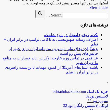
استهارپی نیوز تنها مسیر پیشرفت یک جامعه توجه به …
View article...
Search
search
Search …
for
نوشته‌های تازه
تکذیب وقوع انفجار در مرز شلمچه
اعتراف رسانه صهیونیستی به ناکامی ترامپ در برابر ایران +
فیلم
پزشکیان: وفاق ملی مهم‌ترین سرمایه ایران برای عبور از
چالش‌های پیش رو است
عراقچی در تماس وزیرخارجه اوکراین: باید خسارات به منافع
ما جبران شود
پاشنه آشیل‌های آمریکا؛ از کمبود مهمات تا بن‌بست راهبردی
در برابر ایران + فیلم
.
خرید بک لینک behtarinbacklink.com
لایسنس نود32
پسورد نود 32
اوکلی لایسنس رایگان نود 32