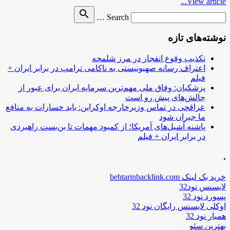
View article...
Search
search
Search …
for
نوشته‌های تازه
تکذیب وقوع انفجار در مرز شلمچه
اعتراف رسانه صهیونیستی به ناکامی ترامپ در برابر ایران +
فیلم
پزشکیان: وفاق ملی مهم‌ترین سرمایه ایران برای عبور از
چالش‌های پیش رو است
عراقچی در تماس وزیرخارجه اوکراین: باید خسارات به منافع
ما جبران شود
پاشنه آشیل‌های آمریکا؛ از کمبود مهمات تا بن‌بست راهبردی
در برابر ایران + فیلم
.
خرید بک لینک behtarinbacklink.com
لایسنس نود32
پسورد نود 32
اوکلی لایسنس رایگان نود 32
همیار نود 32
بهترین سئو