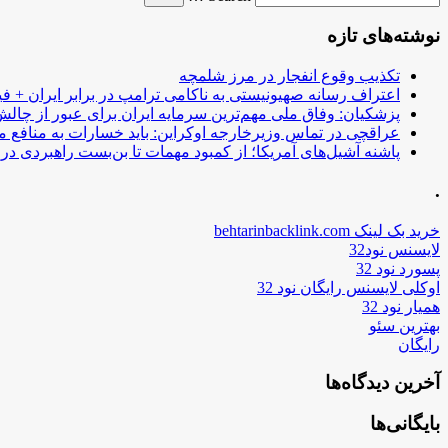
نوشته‌های تازه
تکذیب وقوع انفجار در مرز شلمچه
اعتراف رسانه صهیونیستی به ناکامی ترامپ در برابر ایران + فی
پزشکیان: وفاق ملی مهم‌ترین سرمایه ایران برای عبور از چا
عراقچی در تماس وزیرخارجه اوکراین: باید خسارات به منافع م
پاشنه آشیل‌های آمریکا؛ از کمبود مهمات تا بن‌بست راهبردی در ب
.
خرید بک لینک behtarinbacklink.com
لایسنس نود32
پسورد نود 32
اوکلی لایسنس رایگان نود 32
همیار نود 32
بهترین سئو
رایگان
آخرین دیدگاه‌ها
بایگانی‌ها