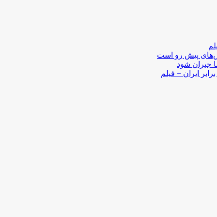
لم
لش‌های پیش رو است
ا جبران شود
رابر ایران + فیلم