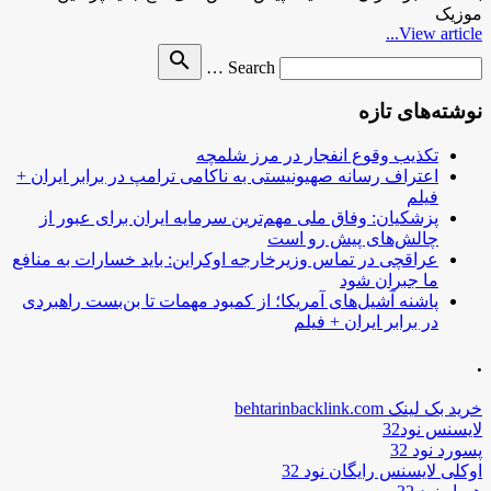
موزیک
View article...
Search
search
Search …
for
نوشته‌های تازه
تکذیب وقوع انفجار در مرز شلمچه
اعتراف رسانه صهیونیستی به ناکامی ترامپ در برابر ایران +
فیلم
پزشکیان: وفاق ملی مهم‌ترین سرمایه ایران برای عبور از
چالش‌های پیش رو است
عراقچی در تماس وزیرخارجه اوکراین: باید خسارات به منافع
ما جبران شود
پاشنه آشیل‌های آمریکا؛ از کمبود مهمات تا بن‌بست راهبردی
در برابر ایران + فیلم
.
خرید بک لینک behtarinbacklink.com
لایسنس نود32
پسورد نود 32
اوکلی لایسنس رایگان نود 32