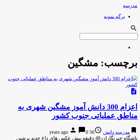
مدرسه
برگه نمونه
search
برچسب:
مشگین
description
اعزام 300 دانش آموز مشگین شهری به
مناطق عملیاتی جنوب کشور
person
chat_bubble
access_time
bookmark
مدرسه دانش
56 years ago
0
باشگاه خبرنگاران-48 دقیقه پیش عکس های داغ جدید پرشین