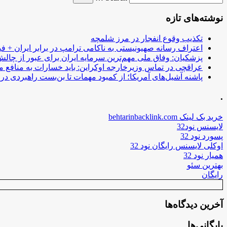
نوشته‌های تازه
تکذیب وقوع انفجار در مرز شلمچه
اعتراف رسانه صهیونیستی به ناکامی ترامپ در برابر ایران + فی
پزشکیان: وفاق ملی مهم‌ترین سرمایه ایران برای عبور از چا
عراقچی در تماس وزیرخارجه اوکراین: باید خسارات به منافع م
پاشنه آشیل‌های آمریکا؛ از کمبود مهمات تا بن‌بست راهبردی در ب
.
خرید بک لینک behtarinbacklink.com
لایسنس نود32
پسورد نود 32
اوکلی لایسنس رایگان نود 32
همیار نود 32
بهترین سئو
رایگان
آخرین دیدگاه‌ها
بایگانی‌ها