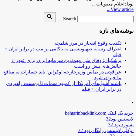
نوداداعلام مصوبات …
View article...
Search
search
Search …
for
نوشته‌های تازه
تکذیب وقوع انفجار در مرز شلمچه
اعتراف رسانه صهیونیستی به ناکامی ترامپ در برابر ایران +
فیلم
پزشکیان: وفاق ملی مهم‌ترین سرمایه ایران برای عبور از
چالش‌های پیش رو است
عراقچی در تماس وزیرخارجه اوکراین: باید خسارات به منافع
ما جبران شود
پاشنه آشیل‌های آمریکا؛ از کمبود مهمات تا بن‌بست راهبردی
در برابر ایران + فیلم
.
خرید بک لینک behtarinbacklink.com
لایسنس نود32
پسورد نود 32
اوکلی لایسنس رایگان نود 32