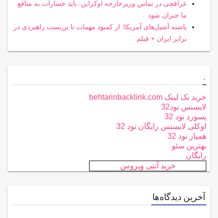
عراقچی در تماس وزیرخارجه اوکراین: باید خسارات به منافع
ما جبران شود
پاشنه آشیل‌های آمریکا؛ از کمبود مهمات تا بن‌بست راهبردی در
برابر ایران + فیلم
.
خرید بک لینک behtarinbacklink.com
لایسنس نود32
پسورد نود 32
اوکلی لایسنس رایگان نود 32
همیار نود 32
بهترین سئو
رایگان
خرید آنتی ویروس
آخرین دیدگاه‌ها