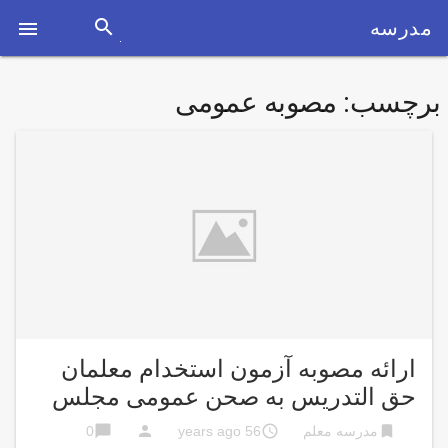
search
مدرسه

برچسب:
مصوبه عمومی
ارائه مصوبه آزمون استخدام معلمان
حق التدریس به صحن عمومی مجلس
chat_bubble
person
access_time
bookmark
مدرسه معلم
56 years ago
0