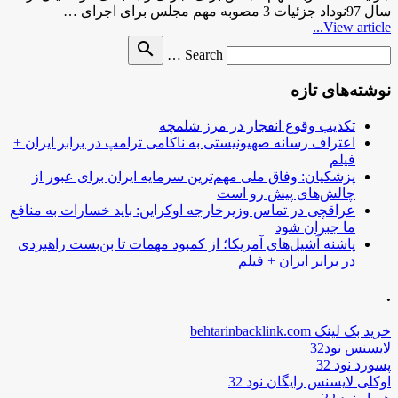
سال 97نوداد جزئیات 3 مصوبه مهم مجلس برای اجرای …
View article...
Search
search
Search …
for
نوشته‌های تازه
تکذیب وقوع انفجار در مرز شلمچه
اعتراف رسانه صهیونیستی به ناکامی ترامپ در برابر ایران +
فیلم
پزشکیان: وفاق ملی مهم‌ترین سرمایه ایران برای عبور از
چالش‌های پیش رو است
عراقچی در تماس وزیرخارجه اوکراین: باید خسارات به منافع
ما جبران شود
پاشنه آشیل‌های آمریکا؛ از کمبود مهمات تا بن‌بست راهبردی
در برابر ایران + فیلم
.
خرید بک لینک behtarinbacklink.com
لایسنس نود32
پسورد نود 32
اوکلی لایسنس رایگان نود 32