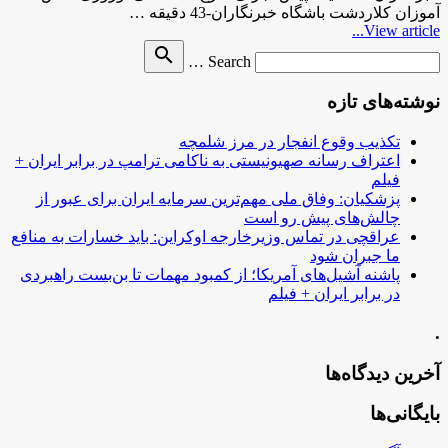
آموزان کلاردشت باشگاه خبرنگاران-43 دقیقه …
View article...
Search
search
Search …
for
نوشته‌های تازه
تکذیب وقوع انفجار در مرز شلمچه
اعتراف رسانه صهیونیستی به ناکامی ترامپ در برابر ایران +
فیلم
پزشکیان: وفاق ملی مهم‌ترین سرمایه ایران برای عبور از
چالش‌های پیش رو است
عراقچی در تماس وزیرخارجه اوکراین: باید خسارات به منافع
ما جبران شود
پاشنه آشیل‌های آمریکا؛ از کمبود مهمات تا بن‌بست راهبردی
در برابر ایران + فیلم
.
آخرین دیدگاه‌ها
بایگانی‌ها