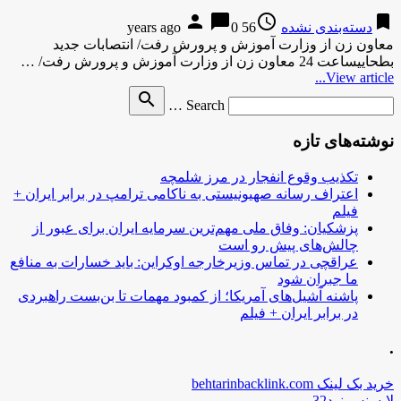
person
chat_bubble
access_time
bookmark
دسته‌بندی نشده
56 years ago
0
معاون زن از وزارت آموزش و پرورش رفت/ انتصابات جدید
بطحاییساعت 24 معاون زن از وزارت آموزش و پرورش رفت/ …
View article...
Search
search
Search …
for
نوشته‌های تازه
تکذیب وقوع انفجار در مرز شلمچه
اعتراف رسانه صهیونیستی به ناکامی ترامپ در برابر ایران +
فیلم
پزشکیان: وفاق ملی مهم‌ترین سرمایه ایران برای عبور از
چالش‌های پیش رو است
عراقچی در تماس وزیرخارجه اوکراین: باید خسارات به منافع
ما جبران شود
پاشنه آشیل‌های آمریکا؛ از کمبود مهمات تا بن‌بست راهبردی
در برابر ایران + فیلم
.
خرید بک لینک behtarinbacklink.com
لایسنس نود32