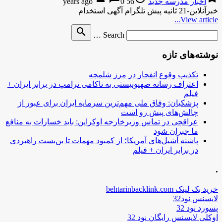
اخبار مدرسه جدید
56 years ago
0
خبرآنلاین-21 ثانیه پیش تلگرام آگهی استخدام
View article...
Search
search
Search …
for
نوشته‌های تازه
تکذیب وقوع انفجار در مرز شلمچه
اعتراف رسانه صهیونیستی به ناکامی ترامپ در برابر ایران +
فیلم
پزشکیان: وفاق ملی مهم‌ترین سرمایه ایران برای عبور از
چالش‌های پیش رو است
عراقچی در تماس وزیرخارجه اوکراین: باید خسارات به منافع
ما جبران شود
پاشنه آشیل‌های آمریکا؛ از کمبود مهمات تا بن‌بست راهبردی
در برابر ایران + فیلم
.
خرید بک لینک behtarinbacklink.com
لایسنس نود32
پسورد نود 32
اوکلی لایسنس رایگان نود 32