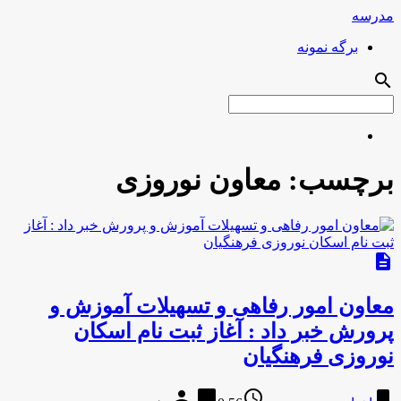
مدرسه
برگه نمونه
search
برچسب:
معاون نوروزی
description
معاون امور رفاهی و تسهیلات آموزش و
پرورش خبر داد : آغاز ثبت نام اسکان
نوروزی فرهنگیان
person
chat_bubble
access_time
bookmark