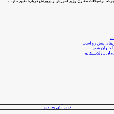
هرکنا توضیحات معاون وزیر آموزش و پرورش درباره تغییر نام …
لم
لش‌های پیش رو است
ا جبران شود
رابر ایران + فیلم
خرید آنتی ویروس