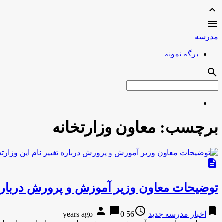
expand_less

مدرسه
برگه نمونه
search
برچسب:
معاون وزارتخانه
description
توضیحات معاون وزیر آموزش و پرورش درباره ت
person
chat_bubble
access_time
bookmark
اخبار مدرسه جدید
56 years ago
0