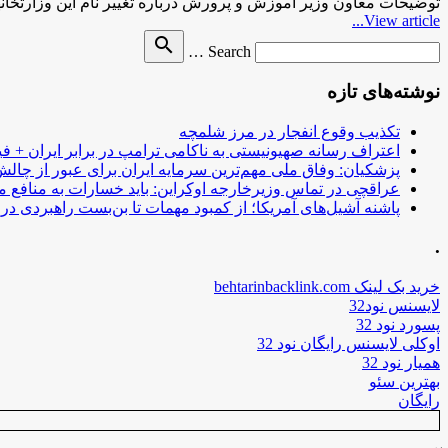
توضیحات معاون وزیر آموزش و پرورش درباره تغییر نام این وزارتخان
View article...
Search
search
Search …
for
نوشته‌های تازه
تکذیب وقوع انفجار در مرز شلمچه
اعتراف رسانه صهیونیستی به ناکامی ترامپ در برابر ایران + فی
پزشکیان: وفاق ملی مهم‌ترین سرمایه ایران برای عبور از چا
عراقچی در تماس وزیرخارجه اوکراین: باید خسارات به منافع م
پاشنه آشیل‌های آمریکا؛ از کمبود مهمات تا بن‌بست راهبردی در ب
.
خرید بک لینک behtarinbacklink.com
لایسنس نود32
پسورد نود 32
اوکلی لایسنس رایگان نود 32
همیار نود 32
بهترین سئو
رایگان