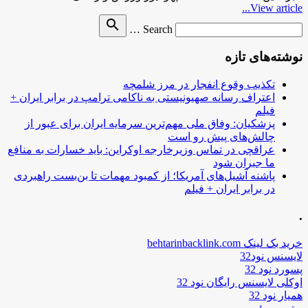
View article...
Search
search
Search …
for
نوشته‌های تازه
تکذیب وقوع انفجار در مرز شلمچه
اعتراف رسانه صهیونیستی به ناکامی ترامپ در برابر ایران +
فیلم
پزشکیان: وفاق ملی مهم‌ترین سرمایه ایران برای عبور از
چالش‌های پیش رو است
عراقچی در تماس وزیرخارجه اوکراین: باید خسارات به منافع
ما جبران شود
پاشنه آشیل‌های آمریکا؛ از کمبود مهمات تا بن‌بست راهبردی
در برابر ایران + فیلم
.
خرید بک لینک behtarinbacklink.com
لایسنس نود32
پسورد نود 32
اوکلی لایسنس رایگان نود 32
همیار نود 32