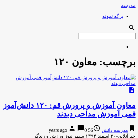
مدرسه
برگه نمونه
search
برچسب:
معاون ۱۲۰
description
معاون آموزش و پرورش قم: ۱۲۰ دانش‌آموز
قمی آموزش مداحی دیدند
person
chat_bubble
access_time
bookmark
مدرسه دانش
56 years ago
0
خبرآنلاین-۲۰ اسفند ۱۳۹۴ سپهر نیوز ورزش و زندگی