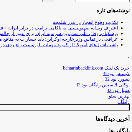
نوشته‌های تازه
تکذیب وقوع انفجار در مرز شلمچه
اعتراف رسانه صهیونیستی به ناکامی ترامپ در برابر ایران + فی
پزشکیان: وفاق ملی مهم‌ترین سرمایه ایران برای عبور از چا
عراقچی در تماس وزیرخارجه اوکراین: باید خسارات به منافع م
پاشنه آشیل‌های آمریکا؛ از کمبود مهمات تا بن‌بست راهبردی در ب
.
خرید بک لینک behtarinbacklink.com
لایسنس نود32
پسورد نود 32
اوکلی لایسنس رایگان نود 32
همیار نود 32
بهترین سئو
رایگان
آخرین دیدگاه‌ها
بایگانی‌ها