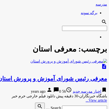
مدرسه
برگه نمونه
search
برچسب:
معرفی استان
description
معرفی رئیس شورای آموزش و پرورش استان
person
chat_bubble
access_time
bookmark
اخبار مدرسه جدید
56 years ago
0
باشگاه خبرنگاران-30 دقیقه پیش دانلود فیلم خارجی خرم خبر
View article...
Search
search
Search …
for