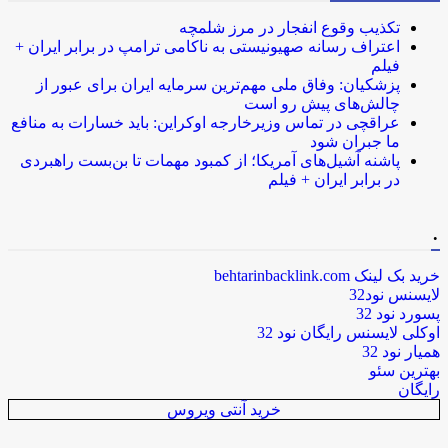
تکذیب وقوع انفجار در مرز شلمچه
اعتراف رسانه صهیونیستی به ناکامی ترامپ در برابر ایران +
فیلم
پزشکیان: وفاق ملی مهم‌ترین سرمایه ایران برای عبور از
چالش‌های پیش رو است
عراقچی در تماس وزیرخارجه اوکراین: باید خسارات به منافع
ما جبران شود
پاشنه آشیل‌های آمریکا؛ از کمبود مهمات تا بن‌بست راهبردی
در برابر ایران + فیلم
.
خرید بک لینک behtarinbacklink.com
لایسنس نود32
پسورد نود 32
اوکلی لایسنس رایگان نود 32
همیار نود 32
بهترین سئو
رایگان
خرید آنتی ویروس