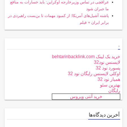
عراقچی در تماس وزیرخارجه اوکراین: باید خسارات به منافع
ما جبران شود
پاشنه آشیل‌های آمریکا؛ از کمبود مهمات تا بن‌بست راهبردی در
برابر ایران + فیلم
.
خرید بک لینک behtarinbacklink.com
لایسنس نود32
پسورد نود 32
اوکلی لایسنس رایگان نود 32
همیار نود 32
بهترین سئو
رایگان
خرید آنتی ویروس
آخرین دیدگاه‌ها