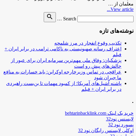
معلمان از …
View article...
Search
search
Search …
for
نوشته‌های تازه
تکذیب وقوع انفجار در مرز شلمچه
اعتراف رسانه صهیونیستی به ناکامی ترامپ در برابر ایران +
فیلم
پزشکیان: وفاق ملی مهم‌ترین سرمایه ایران برای عبور از
چالش‌های پیش رو است
عراقچی در تماس وزیرخارجه اوکراین: باید خسارات به منافع
ما جبران شود
پاشنه آشیل‌های آمریکا؛ از کمبود مهمات تا بن‌بست راهبردی
در برابر ایران + فیلم
.
خرید بک لینک behtarinbacklink.com
لایسنس نود32
پسورد نود 32
اوکلی لایسنس رایگان نود 32