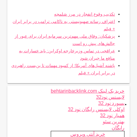
تکذیب وقوع انفجار در مرز شلمچه
اعتراف رسانه صهیونیستی به ناکامی ترامپ در برابر ایران
+ فیلم
پزشکیان: وفاق ملی مهم‌ترین سرمایه ایران برای عبور از
چالش‌های پیش رو است
عراقچی در تماس وزیرخارجه اوکراین: باید خسارات به
منافع ما جبران شود
پاشنه آشیل‌های آمریکا؛ از کمبود مهمات تا بن‌بست راهبردی
در برابر ایران + فیلم
خرید بک لینک behtarinbacklink.com
لایسنس نود32
.
پسورد نود 32
اوکلی لایسنس رایگان نود 32
همیار نود 32
بهترین سئو
رایگان
خرید آنتی ویروس