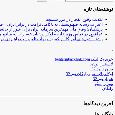
نوشته‌های تازه
تکذیب وقوع انفجار در مرز شلمچه
اعتراف رسانه صهیونیستی به ناکامی ترامپ در برابر ایران + فی
پزشکیان: وفاق ملی مهم‌ترین سرمایه ایران برای عبور از چا
عراقچی در تماس وزیرخارجه اوکراین: باید خسارات به منافع م
پاشنه آشیل‌های آمریکا؛ از کمبود مهمات تا بن‌بست راهبردی در ب
.
خرید بک لینک behtarinbacklink.com
لایسنس نود32
پسورد نود 32
اوکلی لایسنس رایگان نود 32
همیار نود 32
بهترین سئو
رایگان
آخرین دیدگاه‌ها
بایگانی‌ها