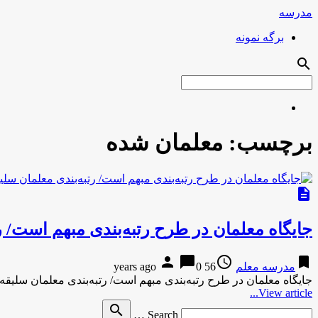
مدرسه
برگه نمونه
search
برچسب:
معلمان شده
description
جایگاه معلمان در طرح رتبه‌بندی مبهم است/ 
person
chat_bubble
access_time
bookmark
مدرسه معلم
56 years ago
0
جایگاه معلمان در طرح رتبه‌بندی مبهم است/ رتبه‌بندی معلمان سلی
View article...
Search
search
Search …
for