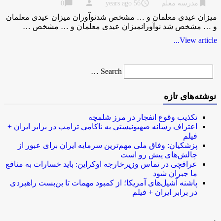
chat_bubble
person
access_time
bookmark
مدرسه معلم
56 years ago
0
میزان عیدی معلمان و … مشخص شدنوآوران میزان عیدی معلمان
و … مشخص شد نوآورانمیزان عیدی معلمان و … مشخص …
View article...
Search
Search …
for
نوشته‌های تازه
تکذیب وقوع انفجار در مرز شلمچه
اعتراف رسانه صهیونیستی به ناکامی ترامپ در برابر ایران +
فیلم
پزشکیان: وفاق ملی مهم‌ترین سرمایه ایران برای عبور از
چالش‌های پیش رو است
عراقچی در تماس وزیرخارجه اوکراین: باید خسارات به منافع
ما جبران شود
پاشنه آشیل‌های آمریکا؛ از کمبود مهمات تا بن‌بست راهبردی
در برابر ایران + فیلم
.