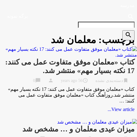
مدرسه
search
برگه نمونه
search
برچسب:
معلمان شد
کتاب «معلمان موفق متفاوت عمل می کنند:
17 نکته بسیار مهم» منتشر شد.
chat_bubble
person
access_time
bookmark
دسته‌بندی نشده
56 years ago
0
کتاب «معلمان موفق متفاوت عمل می کنند: 17 نکته بسیار مهم»
منتشر شد.روزآهنگ کتاب «معلمان موفق متفاوت عمل می
کنند: …
View article...
میزان عیدی معلمان و … مشخص شد