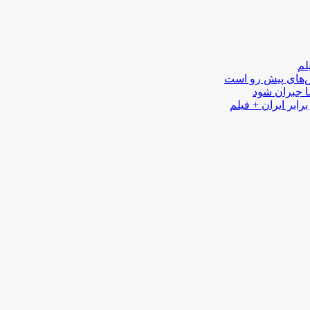
لم
لش‌های پیش رو است
ا جبران شود
رابر ایران + فیلم