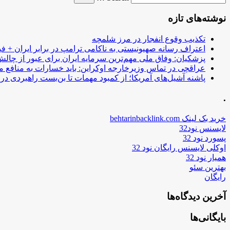
نوشته‌های تازه
تکذیب وقوع انفجار در مرز شلمچه
اعتراف رسانه صهیونیستی به ناکامی ترامپ در برابر ایران + فی
پزشکیان: وفاق ملی مهم‌ترین سرمایه ایران برای عبور از چا
عراقچی در تماس وزیرخارجه اوکراین: باید خسارات به منافع م
پاشنه آشیل‌های آمریکا؛ از کمبود مهمات تا بن‌بست راهبردی در ب
.
خرید بک لینک behtarinbacklink.com
لایسنس نود32
پسورد نود 32
اوکلی لایسنس رایگان نود 32
همیار نود 32
بهترین سئو
رایگان
آخرین دیدگاه‌ها
بایگانی‌ها