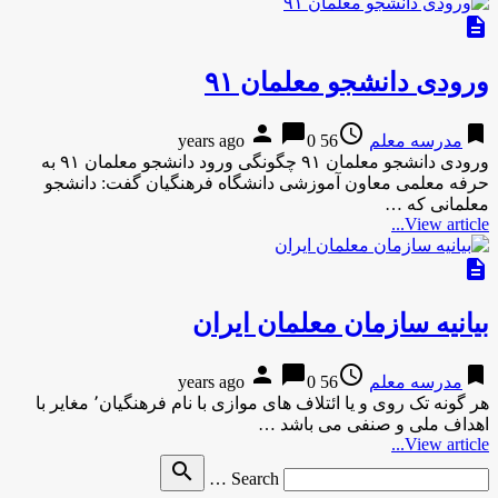
description
ورودی دانشجو معلمان ۹۱
person
chat_bubble
access_time
bookmark
مدرسه معلم
56 years ago
0
ورودی دانشجو معلمان ۹۱ چگونگی ورود دانشجو معلمان ۹۱ به
حرفه معلمی معاون آموزشی دانشگاه فرهنگیان گفت: دانشجو
معلمانی که …
View article...
description
بیانیه سازمان معلمان ایران
person
chat_bubble
access_time
bookmark
مدرسه معلم
56 years ago
0
هر گونه تک روی و یا ائتلاف های موازی با نام فرهنگیان٬ مغایر با
اهداف ملی و صنفی می باشد …
View article...
Search
search
Search …
for