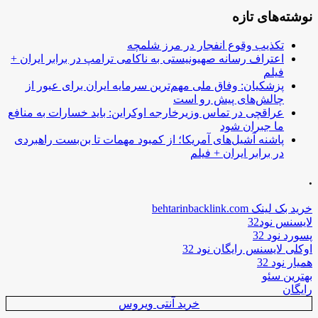
نوشته‌های تازه
تکذیب وقوع انفجار در مرز شلمچه
اعتراف رسانه صهیونیستی به ناکامی ترامپ در برابر ایران +
فیلم
پزشکیان: وفاق ملی مهم‌ترین سرمایه ایران برای عبور از
چالش‌های پیش رو است
عراقچی در تماس وزیرخارجه اوکراین: باید خسارات به منافع
ما جبران شود
پاشنه آشیل‌های آمریکا؛ از کمبود مهمات تا بن‌بست راهبردی
در برابر ایران + فیلم
.
خرید بک لینک behtarinbacklink.com
لایسنس نود32
پسورد نود 32
اوکلی لایسنس رایگان نود 32
همیار نود 32
بهترین سئو
رایگان
خرید آنتی ویروس